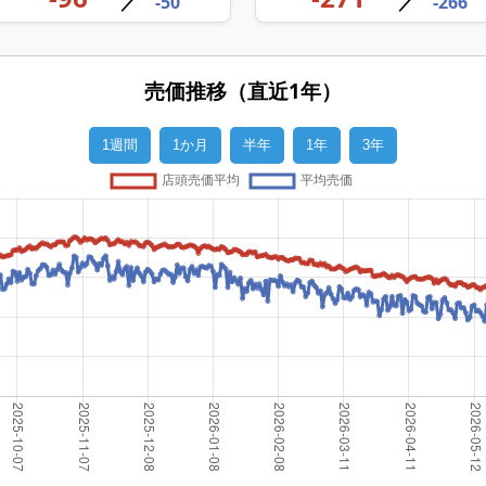
／
-50
／
-266
売価推移（直近1年）
1週間
1か月
半年
1年
3年