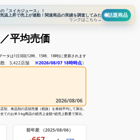
題の「スイカジュース」！
話題商品
気温上昇で売上が連動！関連商品の実績を調査してみた
リンクはこちら→
均／平均売価
データは1日3回(12時、15時、18時)に更新されます
舗数 3,422店舗
※2026/08/07 18時時点
）
2026/08/06
、店別、単品別の店頭売価（税抜）を単純平均して算出。
全てのお米５kg商品の総売上金額÷総売上数量で算出。
前年差
（2025/08/06）
-667