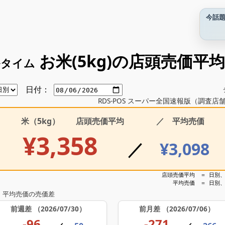
今話
お米(5kg)の店頭売価平
ルタイム
日付：
RDS-POS スーパー全国速報版（調査店
米（5kg） 店頭売価平均 ／ 平均売価
¥3,358
／
¥3,098
店頭売価平均 ＝
日別
平均売価 ＝
日別、
 平均売価の売価差
前週差
（2026/07/30）
前月差
（2026/07/06）
-96
-271