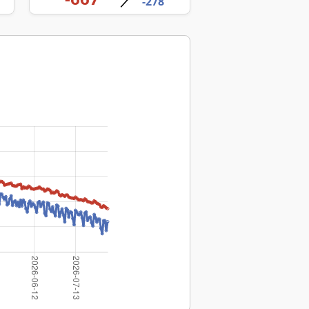
／
-278