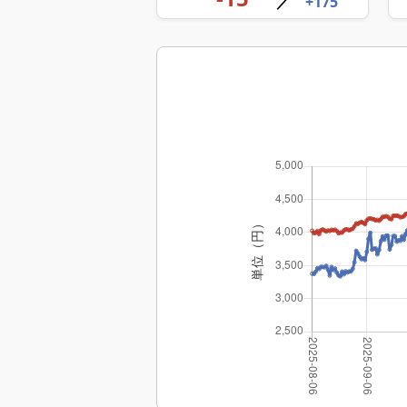
／
+175